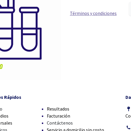
Términos y condiciones
es Rápidos
Da
io
Resultados
dios
Facturación
Co
rsales
Contáctenos
icos
Servicio a domicilio sin costo