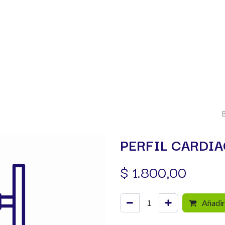
ogo​
Sucursales
Resultados
Facturación
Servicio
PERFIL CARDI
$
1.800,00
Añadir 