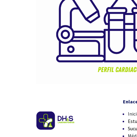
Enlac
Inic
Estu
Sucu
Méd