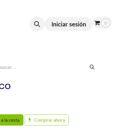
 a Domicilio
Empresas
0
Iniciar sesión
ACO
a la cesta
Comprar ahora