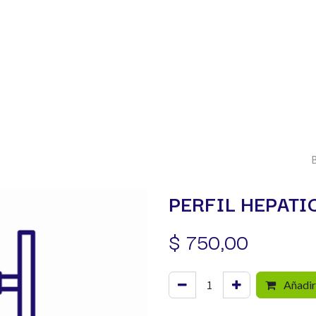
ogo​
Sucursales
Resultados
Facturación
Servicio
PERFIL HEPATIC
$
750,00
Añadir 