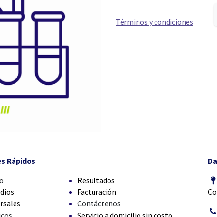
Términos y condiciones
es Rápidos
Da
io
Resultados
dios
Facturación
Co
rsales
Contáctenos
icos
Servicio a domicilio sin costo