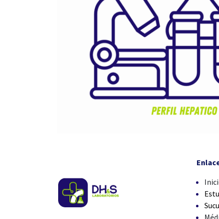
Enlac
Inic
Estu
Sucu
Méd