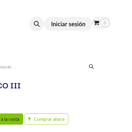
 a Domicilio
Empresas
0
Iniciar sesión
O III
a la cesta
Comprar ahora