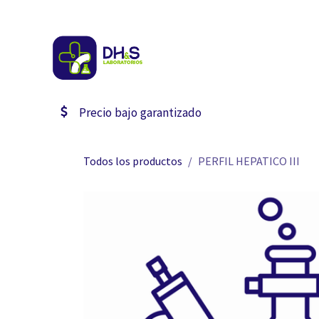
Ir al contenido
Inicio
Estudios
Catal
Precio bajo garantizado
Todos los productos
PERFIL HEPATICO III