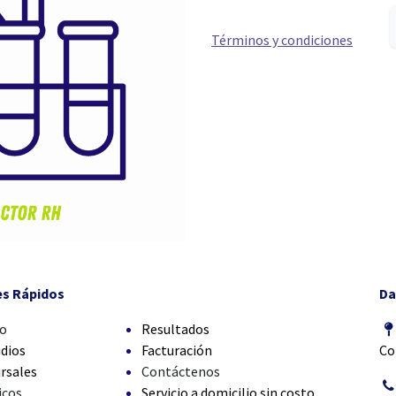
Términos y condiciones
es Rápidos
Da
io
Resultados
dios
Facturación
Co
rsales
Contáctenos
icos
Servicio a domicilio sin costo