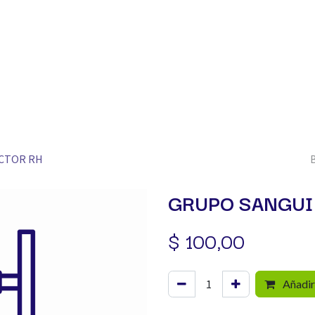
ogo​
Sucursales
Resultados
Facturación
Servicio
ACTOR RH
GRUPO SANGUI
$
100,00
Añadir 