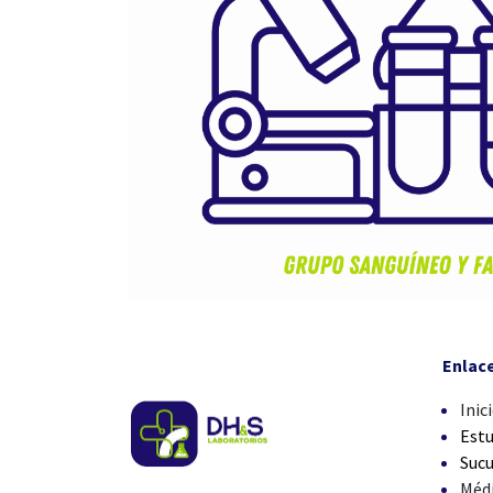
Enlac
Inic
Estu
Sucu
Méd